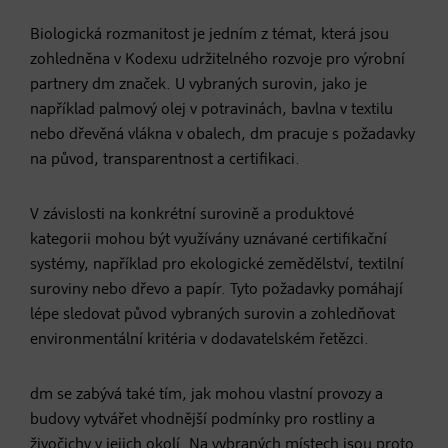
Biologická rozmanitost je jedním z témat, která jsou
zohledněna v Kodexu udržitelného rozvoje pro výrobní
partnery dm značek. U vybraných surovin, jako je
například palmový olej v potravinách, bavlna v textilu
nebo dřevěná vlákna v obalech, dm pracuje s požadavky
na původ, transparentnost a certifikaci.
V závislosti na konkrétní surovině a produktové
kategorii mohou být využívány uznávané certifikační
systémy, například pro ekologické zemědělství, textilní
suroviny nebo dřevo a papír. Tyto požadavky pomáhají
lépe sledovat původ vybraných surovin a zohledňovat
environmentální kritéria v dodavatelském řetězci.
dm se zabývá také tím, jak mohou vlastní provozy a
budovy vytvářet vhodnější podmínky pro rostliny a
živočichy v jejich okolí. Na vybraných místech jsou proto