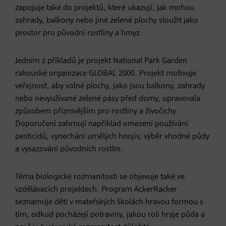
zapojuje také do projektů, které ukazují, jak mohou
zahrady, balkony nebo jiné zelené plochy sloužit jako
prostor pro původní rostliny a hmyz.
Jedním z příkladů je projekt National Park Garden
rakouské organizace GLOBAL 2000. Projekt motivuje
veřejnost, aby volné plochy, jako jsou balkony, zahrady
nebo nevyužívané zelené pásy před domy, upravovala
způsobem příznivějším pro rostliny a živočichy.
Doporučení zahrnují například omezení používání
pesticidů, vynechání umělých hnojiv, výběr vhodné půdy
a vysazování původních rostlin.
Téma biologické rozmanitosti se objevuje také ve
vzdělávacích projektech. Program AckerRacker
seznamuje děti v mateřských školách hravou formou s
tím, odkud pocházejí potraviny, jakou roli hraje půda a