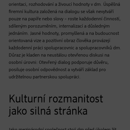
orientaci, rozhodování a živoucí hodnoty v dm. Úspěšná
firemní kultura založená na dialogu se však nevytváří
pouze na papíře nebo slovy – roste každodenní činností,
sdíleným porozuměním, internalizací a důsledným
jednáním. Jasné hodnoty, promyšlená a na budoucnost
orientovaná vize a pozitivní obraz člověka provázejí
každodenní práci spolupracovnic a spolupracovníků dm.
Důraz je kladen na neustálou otevřenou diskusi na
osobní úrovni: Otevřený dialog podporuje důvěru,
posiluje osobní odpovědnost a vytváří základ pro
udržitelnou partnerskou spolupráci.
Kulturní rozmanitost
jako silná stránka
Jako mezinárodní společnost stojí dm před úkolem žít