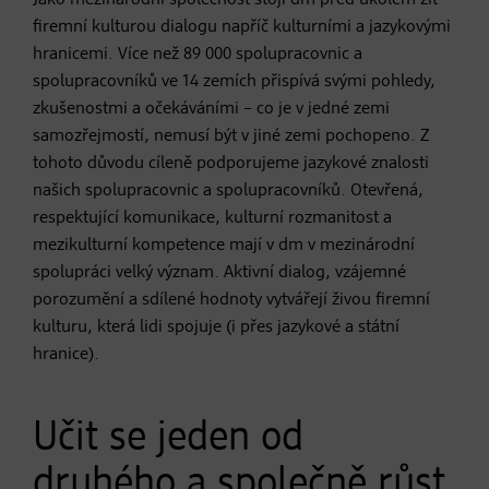
firemní kulturou dialogu napříč kulturními a jazykovými
hranicemi. Více než 89 000 spolupracovnic a
spolupracovníků ve 14 zemích přispívá svými pohledy,
zkušenostmi a očekáváními – co je v jedné zemi
samozřejmostí, nemusí být v jiné zemi pochopeno. Z
tohoto důvodu cíleně podporujeme jazykové znalosti
našich spolupracovnic a spolupracovníků. Otevřená,
respektující komunikace, kulturní rozmanitost a
mezikulturní kompetence mají v dm v mezinárodní
spolupráci velký význam. Aktivní dialog, vzájemné
porozumění a sdílené hodnoty vytvářejí živou firemní
kulturu, která lidi spojuje (i přes jazykové a státní
hranice).
Učit se jeden od
druhého a společně růst