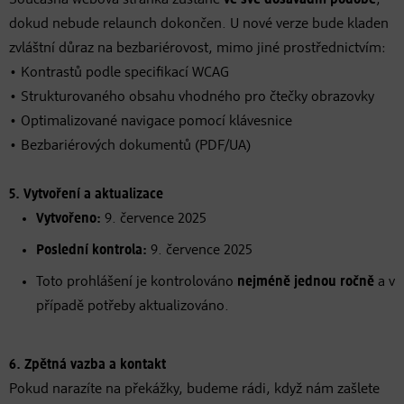
Současná webová stránka zůstane
ve své dosavadní podobě
,
dokud nebude relaunch dokončen. U nové verze bude kladen
zvláštní důraz na bezbariérovost, mimo jiné prostřednictvím:
• Kontrastů podle specifikací WCAG
• Strukturovaného obsahu vhodného pro čtečky obrazovky
• Optimalizované navigace pomocí klávesnice
• Bezbariérových dokumentů (PDF/UA)
5. Vytvoření a aktualizace
Vytvořeno:
9. července 2025
Poslední kontrola:
9. července 2025
Toto prohlášení je kontrolováno
nejméně jednou ročně
a v
případě potřeby aktualizováno.
6. Zpětná vazba a kontakt
Pokud narazíte na překážky, budeme rádi, když nám zašlete