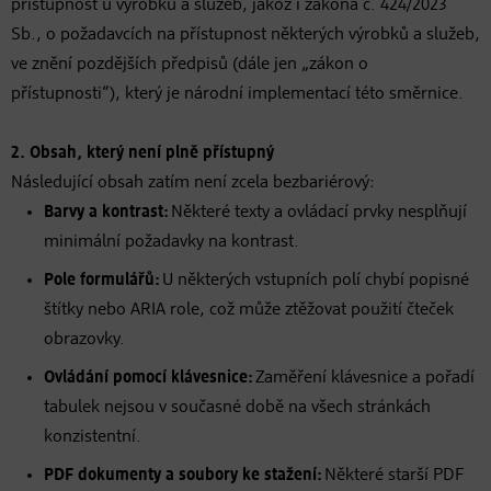
přístupnost u výrobků a služeb, jakož i zákona č. 424/2023
Sb., o požadavcích na přístupnost některých výrobků a služeb,
ve znění pozdějších předpisů (dále jen „zákon o
přístupnosti“), který je národní implementací této směrnice.
2. Obsah, který není plně přístupný
Následující obsah zatím není zcela bezbariérový:
Barvy a kontrast:
Některé texty a ovládací prvky nesplňují
minimální požadavky na kontrast.
Pole formulářů:
U některých vstupních polí chybí popisné
štítky nebo ARIA role, což může ztěžovat použití čteček
obrazovky.
Ovládání pomocí klávesnice:
Zaměření klávesnice a pořadí
tabulek nejsou v současné době na všech stránkách
konzistentní.
PDF dokumenty a soubory ke stažení:
Některé starší PDF