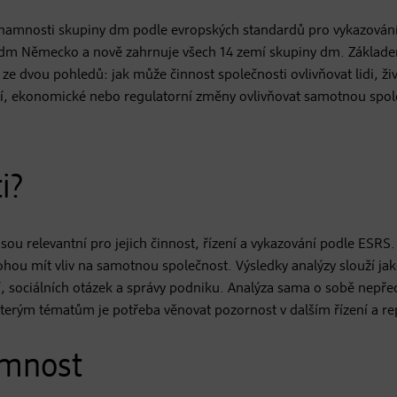
namnosti skupiny dm podle evropských standardů pro vykazování 
 dm Německo a nově zahrnuje všech 14 zemí skupiny dm. Základem
 dvou pohledů: jak může činnost společnosti ovlivňovat lidi, živ
ní, ekonomické nebo regulatorní změny ovlivňovat samotnou spo
i?
ou relevantní pro jejich činnost, řízení a vykazování podle ESRS
 mohou mít vliv na samotnou společnost. Výsledky analýzy slouží j
dí, sociálních otázek a správy podniku. Analýza sama o sobě nepře
kterým tématům je potřeba věnovat pozornost v dalším řízení a re
amnost