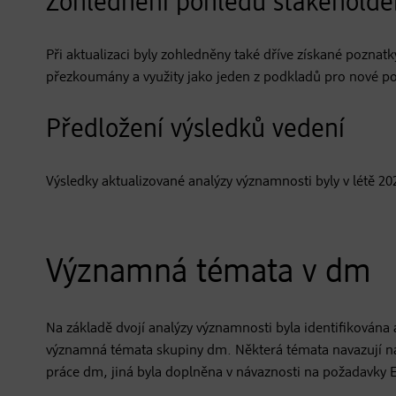
Zohlednění pohledu stakeholde
Při aktualizaci byly zohledněny také dříve získané pozna
přezkoumány a využity jako jeden z podkladů pro nové p
Předložení výsledků vedení
Výsledky aktualizované analýzy významnosti byly v létě 2
Významná témata v dm
Na základě dvojí analýzy významnosti byla identifikován
významná témata skupiny dm. Některá témata navazují na
práce dm, jiná byla doplněna v návaznosti na požadavky 