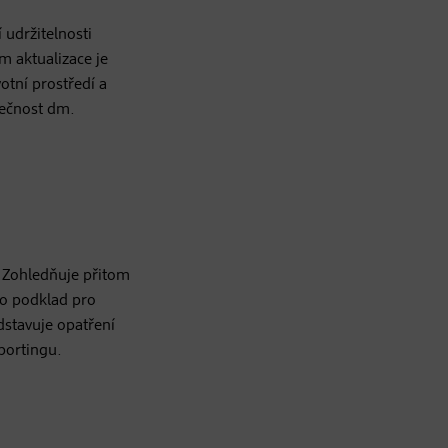
udržitelnosti
 aktualizace je
otní prostředí a
lečnost dm.
. Zohledňuje přitom
ako podklad pro
dstavuje opatření
portingu.