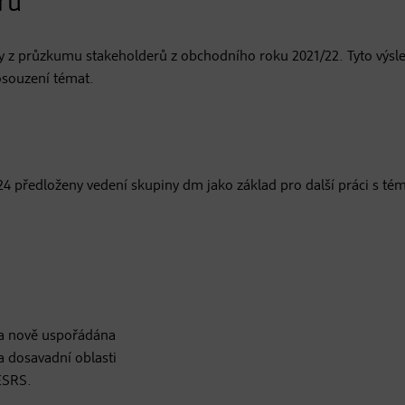
rů
tky z průzkumu stakeholderů z obchodního roku 2021/22. Tyto výsl
osouzení témat.
024 předloženy vedení skupiny dm jako základ pro další práci s té
a a nově uspořádána
 dosavadní oblasti
ESRS.