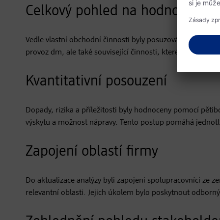
Celkový pohled na hodnotový ř
Vedle vlastní obchodní činnosti byly posuzovány také před
provoz dm, ale také související činnosti, které mohou být r
Kvantitativní posouzení
Dopady, rizika a příležitosti byly hodnoceny pomocí pět
výskytu a možnost nápravy. Tento postup pomáhá jednotli
Zapojení oblastí firmy
Do aktualizace analýzy byli zapojeni spolupracovníci ze z
relevantní oblasti. Jejich úkolem bylo poskytnout odborn