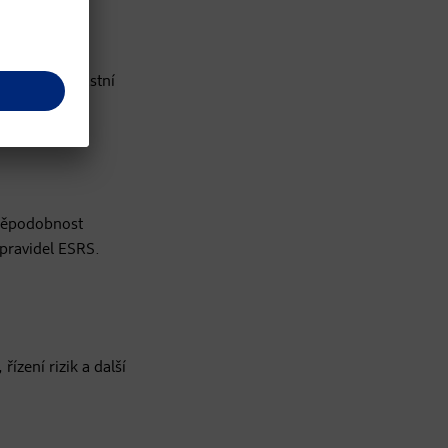
out nejen vlastní
vděpodobnost
 pravidel ESRS.
ízení rizik a další