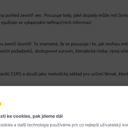
 pohled zevnitř ven. Posuzuje tedy, jaké dopady může mít činnos
ě využíván ve vykazování nefinančních informací.
u zvenčí dovnitř. To znamená, že se posuzuje i to, jak mohou vněj
vních požadavků, dostupnost surovin, klimatická rizika, vývoj oč
ardů ESRS a slouží jako metodický základ pro určení témat, která
jí analýze významnosti
alýzu významnosti v několika krocích.