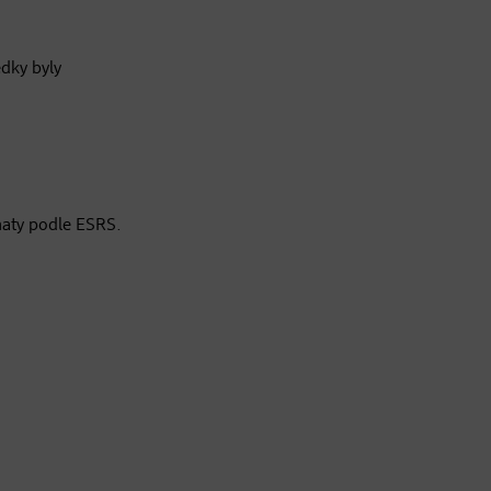
edky byly
maty podle ESRS.