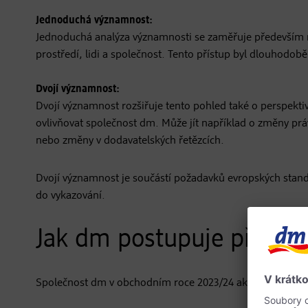
Jednoduchá významnost:
Jednoduchá analýza významnosti se zaměřuje především na
prostředí, lidi a společnost. Tento přístup byl dlouhodob
Dvojí významnost:
Dvojí významnost rozšiřuje tento pohled také o perspektiv
ovlivňovat společnost dm. Může jít například o změny prá
nebo změny v dodavatelských řetězcích.
Dvojí významnost je součástí požadavků evropských stand
do vykazování.
Jak dm postupuje při dvo
Společnost dm v obchodním roce 2023/24 aktualizovala an