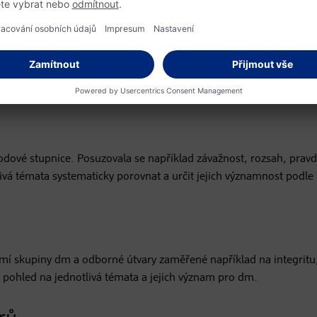
etězec
cházející a navazující části hodnotového řetězce. Cílem bylo zahrn
elevantní z hlediska dopadů, rizik nebo příležitostí.
ibodové stupnice. Posuzovala se například závažnost, rozsah, pra
vá témata systematicky porovnat a určit jejich významnost podle
emí skupiny dm a odborné útvary zaměřené například na integritu, ř
ý pohled na jednotlivá témata a jejich význam pro dm.