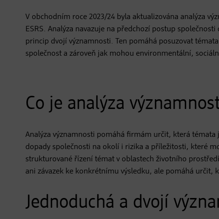
V obchodním roce 2023/24 byla aktualizována analýza výz
ESRS. Analýza navazuje na předchozí postup společnosti
princip dvojí významnosti. Ten pomáhá posuzovat témata ze
společnost a zároveň jak mohou environmentální, sociál
Co je analýza významnost
Analýza významnosti pomáhá firmám určit, která témata js
dopady společnosti na okolí i rizika a příležitosti, které
strukturované řízení témat v oblastech životního prostře
ani závazek ke konkrétnímu výsledku, ale pomáhá určit, 
Jednoduchá a dvojí význ