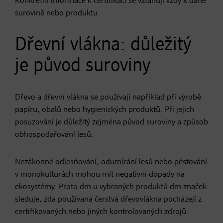
Konkrétní informace k certifikaci se vztahují vždy k dané
surovině nebo produktu.
Dřevní vlákna: důležitý
je původ suroviny
Dřevo a dřevní vlákna se používají například při výrobě
papíru, obalů nebo hygienických produktů. Při jejich
posuzování je důležitý zejména původ suroviny a způsob
obhospodařování lesů.
Nezákonné odlesňování, odumírání lesů nebo pěstování
v monokulturách mohou mít negativní dopady na
ekosystémy. Proto dm u vybraných produktů dm značek
sleduje, zda používaná čerstvá dřevovlákna pocházejí z
certifikovaných nebo jiných kontrolovaných zdrojů.