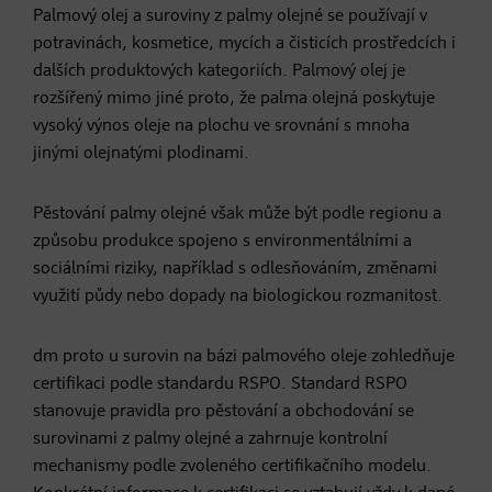
Palmový olej a suroviny z palmy olejné se používají v
potravinách, kosmetice, mycích a čisticích prostředcích i
dalších produktových kategoriích. Palmový olej je
rozšířený mimo jiné proto, že palma olejná poskytuje
vysoký výnos oleje na plochu ve srovnání s mnoha
jinými olejnatými plodinami.
Pěstování palmy olejné však může být podle regionu a
způsobu produkce spojeno s environmentálními a
sociálními riziky, například s odlesňováním, změnami
využití půdy nebo dopady na biologickou rozmanitost.
dm proto u surovin na bázi palmového oleje zohledňuje
certifikaci podle standardu RSPO. Standard RSPO
stanovuje pravidla pro pěstování a obchodování se
surovinami z palmy olejné a zahrnuje kontrolní
mechanismy podle zvoleného certifikačního modelu.