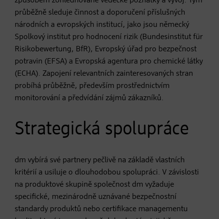
způsobem zohledňované vědecké poznatky a vývoj. Tým
průběžně sleduje činnost a doporučení příslušných
národních a evropských institucí, jako jsou německý
Spolkový institut pro hodnocení rizik (Bundesinstitut für
Risikobewertung, BfR), Evropský úřad pro bezpečnost
potravin (EFSA) a Evropská agentura pro chemické látky
(ECHA). Zapojení relevantních zainteresovaných stran
probíhá průběžně, především prostřednictvím
monitorování a předvídání zájmů zákazníků.
Strategická spolupráce
dm vybírá své partnery pečlivě na základě vlastních
kritérií a usiluje o dlouhodobou spolupráci. V závislosti
na produktové skupině společnost dm vyžaduje
specifické, mezinárodně uznávané bezpečnostní
standardy produktů nebo certifikace managementu