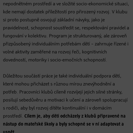
nepodnětném prostředí a ve složité socio-ekonomické situaci,
kde nemají dostatek příležitostí pro přirozený rozvoj. V klubu
si proto postupně osvojují základní návyky, jako je
pravidelnost, schopnost soustředit se, respektování pravidel a
fungování v kolektivu. Program je strukturovaný, ale zároveň
přizpůsobený individuálním potřebám dětí – zahrnuje řízené i
volné aktivity zaměřené na rozvoj řeči, kognitivních
dovedností, motoriky i socio-emočních schopností.
Důležitou součástí práce je také individuální podpora dětí,
které mohou přicházet s různou mírou znevýhodnění a
potřeb. Pracovníci klubů cíleně rozvíjejí jejich silné stránky,
posilují sebedůvěru a motivaci k učení a zároveň spolupracují
s rodiči, aby byl rozvoj dítěte kontinuální i v domácím
prostředí.
Cílem je, aby děti odcházely z klubů připravené na
nástup do mateřské školy a byly schopné se v ní adaptovat a
uspět.