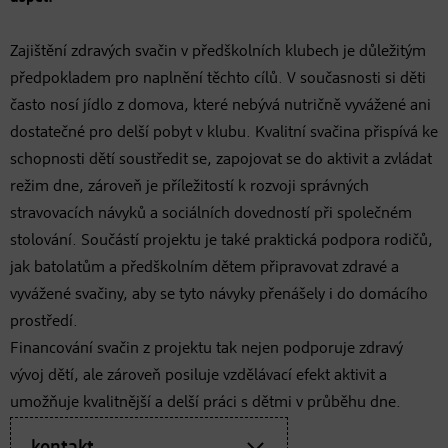
Zajištění zdravých svačin v předškolních klubech je důležitým
předpokladem pro naplnění těchto cílů. V současnosti si děti
často nosí jídlo z domova, které nebývá nutričně vyvážené ani
dostatečné pro delší pobyt v klubu. Kvalitní svačina přispívá ke
schopnosti dětí soustředit se, zapojovat se do aktivit a zvládat
režim dne, zároveň je příležitostí k rozvoji správných
stravovacích návyků a sociálních dovedností při společném
stolování. Součástí projektu je také praktická podpora rodičů,
jak batolatům a předškolním dětem připravovat zdravé a
vyvážené svačiny, aby se tyto návyky přenášely i do domácího
prostředí.
Financování svačin z projektu tak nejen podporuje zdravý
vývoj dětí, ale zároveň posiluje vzdělávací efekt aktivit a
umožňuje kvalitnější a delší práci s dětmi v průběhu dne.