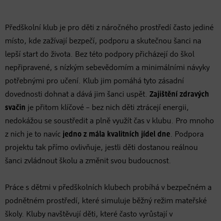
Předškolní klub je pro děti z náročného prostředí často jediné
místo, kde zažívají bezpečí, podporu a skutečnou šanci na
lepší start do života. Bez této podpory přicházejí do škol
nepřipravené, s nízkým sebevědomím a minimálními návyky
potřebnými pro učení. Klub jim pomáhá tyto zásadní
dovednosti dohnat a dává jim šanci uspět.
Zajištění zdravých
svačin
je přitom klíčové – bez nich děti ztrácejí energii,
nedokážou se soustředit a plně využít čas v klubu. Pro mnoho
z nich je to navíc
jedno z mála kvalitních jídel dne
. Podpora
projektu tak přímo ovlivňuje, jestli děti dostanou reálnou
šanci zvládnout školu a změnit svou budoucnost.
Práce s dětmi v předškolních klubech probíhá v bezpečném a
podnětném prostředí, které simuluje běžný režim mateřské
školy. Kluby navštěvují děti, které často vyrůstají v