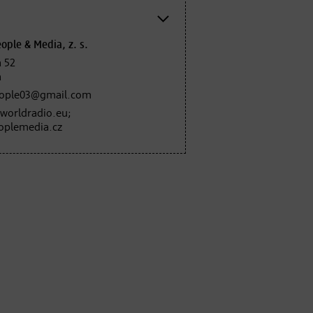
ple & Media, z. s.
 52
a
ople03@gmail.com
.worldradio.eu;
eoplemedia.cz