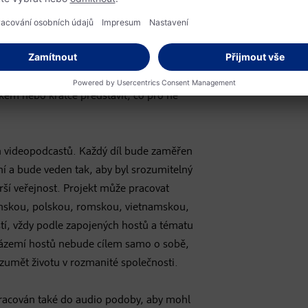
sti vstupují do jednoho dialogu. Hlavní
 tak, aby byly výstupy srozumitelné
oučasně však projekt přirozeně
využije
é budou moci v jednotlivých dílech
 vysvětlovat význam vybraných slov,
ykem nebo krátce představit, co pro ně
h videopodcastů. Každý díl bude zaměřen
í a bude veden tak, aby byl srozumitelný
rší veřejnost. Projekt může pracovat
jinskou, polskou, romskou, vietnamskou,
tí, vždy podle zapojených hostů a tématu
 zázemí hostů nebude cílem samo o sobě,
zumět životu v rozmanité společnosti.
racován také do audio podoby, aby mohl