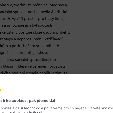
lasti výzvy dm, zejména na integraci a
sociální spravedlnost a média & kritické
ím, že vytváří prostor pro hlasy lidí s
m a umožňuje jim být součástí
ké vztahy posiluje skrze osobní příběhy,
ereotypy a neporozumění. Vzdělávací
vákům a posluchačům srozumitelně
igračních komunit, jazykovou
tí. Téma sociální spravedlnosti se
 i hlasům, které ve veřejném prostoru
tického myšlení projekt naplňuje tím, že
í stereotypů, ale k jejich vědomému
vnímání rozmanité společnosti.
odnostní vysílání ani jako mediální
myslem je vytvořit společný prostor, ve