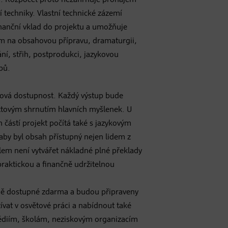
. Rozpočet proto nezahrnuje pronájem
í techniky. Vlastní technické zázemí
nanční vklad do projektu a umožňuje
m na obsahovou přípravu, dramaturgii,
í, střih, postprodukci, jazykovou
pů.
ková dostupnost. Každý výstup bude
xtovým shrnutím hlavních myšlenek. U
 částí projekt počítá také s jazykovým
aby byl obsah přístupný nejen lidem z
Cílem není vytvářet nákladné plné překlady
 praktickou a finančně udržitelnou
ně dostupné zdarma a budou připraveny
žívat v osvětové práci a nabídnout také
édiím, školám, neziskovým organizacím