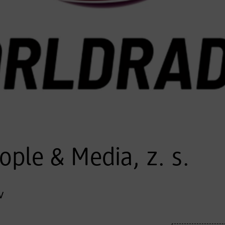
ple & Media, z. s.
v