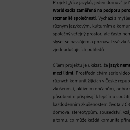
Projekt „Více jazyků, jeden domov“ je
WorldRadia zaměřená na podporu poroz
rozmanité společnosti
. Vychází z myšlen
různým jazykovým, kulturním a komuni
společný veřejný prostor, ale často nem
slyšet se navzájem a poznávat své zku
zjednodušujících pohledů.
Cílem projektu je ukázat, že
jazyk nemu
mezi lidmi
. Prostřednictvím série vi
různých komunit žijících v České repu
zkušeností, aktivním občanům, odbor
působením přispívají k lepšímu soužit
každodenním zkušenostem života v ČR, 
domova, stereotypům, sousedství, vz
a tomu, co může každá komunita přiná