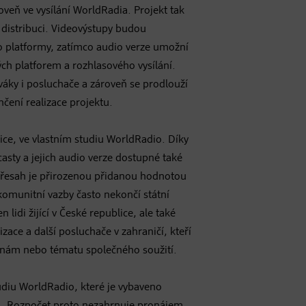
oveň ve vysílání WorldRadia. Projekt tak
e distribuci. Videovýstupy budou
deo platformy, zatímco audio verze umožní
ých platforem a rozhlasového vysílání.
váky i posluchače a zároveň se prodlouží
nčení realizace projektu.
ice, ve vlastním studiu WorldRadio. Díky
asty a jejich audio verze dostupné také
esah je přirozenou přidanou hodnotou
komunitní vazby často nekončí státní
 lidi žijící v České republice, ale také
izace a další posluchače v zahraničí, kteří
inám nebo tématu společného soužití.
udiu WorldRadio, které je vybaveno