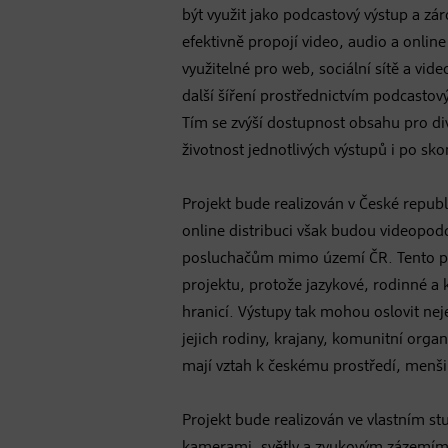
být využit jako podcastový výstup a zár
efektivně propojí video, audio a onlin
využitelné pro web, sociální sítě a vi
další šíření prostřednictvím podcastov
Tím se zvýší dostupnost obsahu pro di
životnost jednotlivých výstupů i po sko
Projekt bude realizován v České republ
online distribuci však budou videopodc
posluchačům mimo území ČR. Tento př
projektu, protože jazykové, rodinné a 
hranicí. Výstupy tak mohou oslovit nejen
jejich rodiny, krajany, komunitní organ
mají vztah k českému prostředí, menš
Projekt bude realizován ve vlastním st