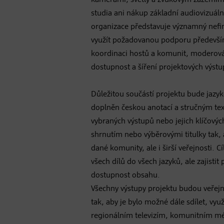
kamerami, světly a zvukovým zázemím
studia ani nákup základní audiovizuáln
organizace představuje významný nefi
využít požadovanou podporu předevší
koordinaci hostů a komunit, moderován
dostupnost a šíření projektových výstu
Důležitou součástí projektu bude jazy
doplněn českou anotací a stručným te
vybraných výstupů nebo jejich klíčových
shrnutím nebo výběrovými titulky tak, 
dané komunity, ale i širší veřejnosti. 
všech dílů do všech jazyků, ale zajistit
dostupnost obsahu.
Všechny výstupy projektu budou veřej
tak, aby je bylo možné dále sdílet, vyu
regionálním televizím, komunitním m