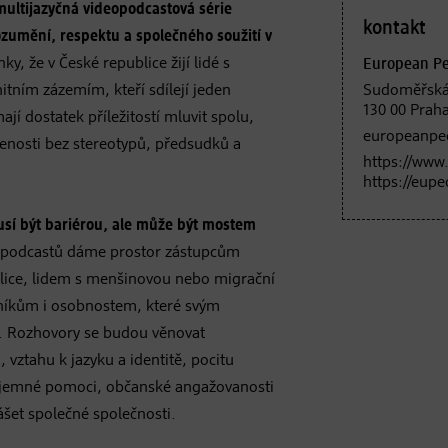
multijazyčná videopodcastová série
kontakt
umění, respektu a společného soužití v
ky, že v České republice žijí lidé s
European Peo
tním zázemím, kteří sdílejí jeden
Sudoměřská
130 00 Prah
ají dostatek příležitostí mluvit spolu,
europeanpe
šenosti bez stereotypů, předsudků a
https://www
https://eup
sí být bariérou, ale může být mostem
deopodcastů dáme prostor zástupcům
blice, lidem s menšinovou nebo migrační
níkům i osobnostem, které svým
í. Rozhovory se budou věnovat
vztahu k jazyku a identitě, pocitu
ájemné pomoci, občanské angažovanosti
šet společné společnosti.