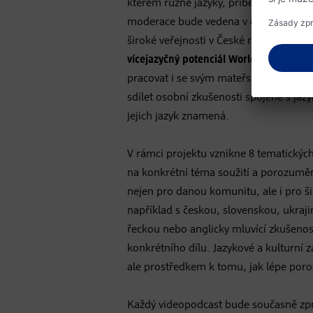
kterém různé jazyky, příběhy a zkušeno
moderace bude vedena v českém jazyce
široké veřejnosti v České republice. S
vícejazyčný potenciál WorldRadia
: host
pracovat i se svým mateřským jazykem,
sdílet osobní zkušenosti spojené s jaz
jejich jazyk znamená.
V rámci projektu vznikne 8 tematickýc
na konkrétní téma soužití a porozuměn
nejen pro danou komunitu, ale i pro ši
například s českou, slovenskou, ukra
řeckou nebo anglicky mluvící zkušenos
konkrétního dílu. Jazykové a kulturní
ale prostředkem k tomu, jak lépe poro
Každý videopodcast bude současně zp