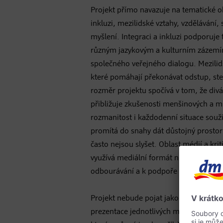
Projekt přímo navazuje na tematické ob
inkluzi, mezilidské vztahy, vzdělávání, 
myšlení. Integraci a inkluzi podporuje t
různým jazykovým a kulturním zázemí
společného veřejného dialogu. Mezilids
které pomáhají překonávat odstup, st
rozměr projektu spočívá v tom, že di
přibližuje zkušenosti menšinových a m
rozmanitost i každodenní situace souži
promítá do snahy dát důstojný prostor
často nejsou slyšet. Oblast médií a kri
využívá mediální formát nikoli k šířen
odbourávání a k podpoře citlivějšího 
Projekt nebude pojat jako oddělené nár
prezentace jednotlivých menšin. Jeho s