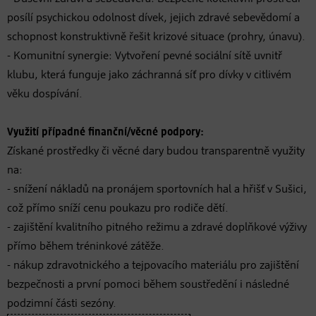
posílí psychickou odolnost dívek, jejich zdravé sebevědomí a
schopnost konstruktivně řešit krizové situace (prohry, únavu).
- Komunitní synergie: Vytvoření pevné sociální sítě uvnitř
klubu, která funguje jako záchranná síť pro dívky v citlivém
věku dospívání.
Využití případné finanční/věcné podpory:
Získané prostředky či věcné dary budou transparentně využity
na:
- snížení nákladů na pronájem sportovních hal a hřišť v Sušici,
což přímo sníží cenu poukazu pro rodiče dětí.
- zajištění kvalitního pitného režimu a zdravé doplňkové výživy
přímo během tréninkové zátěže.
- nákup zdravotnického a tejpovacího materiálu pro zajištění
bezpečnosti a první pomoci během soustředění i následné
podzimní části sezóny.