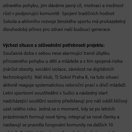
zdravého pohybu, jim dáváme jasný cíl, motivaci a možnost
růst v podporující komunitě. Spojení tradičních hodnot
Sokola a aktivního rozvoje ženského sportu má prokazatelný
dlouhodobý přínos pro zdraví naší budoucí generace.
Výchozí situace a zdůvodnění potřebnosti projektu:
Současná doba s sebou nese alarmující trend úbytku
přirozeného pohybu u dětí a mládeže a s tím spojená rizika
(nárůst obezity, sociální izolace, závislost na digitálních
technologiích). Náš klub, TJ Sokol Praha 8, na tuto situaci
aktivně reaguje systematickou celoroční prací s dívčí mládeží.
Letní sportovní soustředění v Sušici a následný start
nadcházející soutěžní sezóny představují pro náš oddíl klíčový
uzel celého roku. Jedná se o moment, kdy se po letních
prázdninách formují nové týmy, integrují se nové členky a
nastavují se pravidla fungování komunity na dalších 10