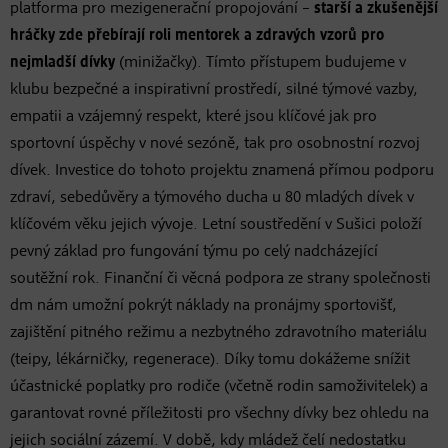
platforma pro mezigenerační propojování –
starší a zkušenější
hráčky zde přebírají roli mentorek a zdravých vzorů pro
nejmladší dívky
(minižačky). Tímto přístupem budujeme v
klubu bezpečné a inspirativní prostředí, silné týmové vazby,
empatii a vzájemný respekt, které jsou klíčové jak pro
sportovní úspěchy v nové sezóně, tak pro osobnostní rozvoj
dívek. Investice do tohoto projektu znamená přímou podporu
zdraví, sebedůvěry a týmového ducha u 80 mladých dívek v
klíčovém věku jejich vývoje. Letní soustředění v Sušici položí
pevný základ pro fungování týmu po celý nadcházející
soutěžní rok. Finanční či věcná podpora ze strany společnosti
dm nám umožní pokrýt náklady na pronájmy sportovišť,
zajištění pitného režimu a nezbytného zdravotního materiálu
(teipy, lékárničky, regenerace). Díky tomu dokážeme snížit
účastnické poplatky pro rodiče (včetně rodin samoživitelek) a
garantovat rovné příležitosti pro všechny dívky bez ohledu na
jejich sociální zázemí. V době, kdy mládež čelí nedostatku