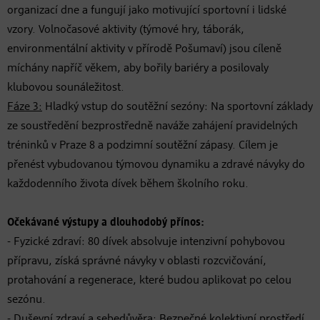
organizací dne a fungují jako motivující sportovní i lidské
vzory. Volnočasové aktivity (týmové hry, táborák,
environmentální aktivity v přírodě Pošumaví) jsou cíleně
míchány napříč věkem, aby bořily bariéry a posilovaly
klubovou sounáležitost.
Fáze 3:
Hladký vstup do soutěžní sezóny: Na sportovní základy
ze soustředění bezprostředně naváže zahájení pravidelných
tréninků v Praze 8 a podzimní soutěžní zápasy. Cílem je
přenést vybudovanou týmovou dynamiku a zdravé návyky do
každodenního života dívek během školního roku.
Očekávané výstupy a dlouhodobý přínos:
- Fyzické zdraví: 80 dívek absolvuje intenzivní pohybovou
přípravu, získá správné návyky v oblasti rozcvičování,
protahování a regenerace, které budou aplikovat po celou
sezónu.
- Duševní zdraví a sebedůvěra: Bezpečné kolektivní prostředí