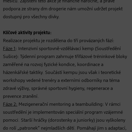
měsíců. Zajištění této akce je finančně náročné, a právě
podpora ze strany dm drogerie nám umožní udržet projekt
dostupný pro všechny dívky.
Klíčové aktivity projektu:
Realizace projektu je rozdělena do tří provázaných fází:
Fáze 1
: Intenzivní sportovně-vzdělávací kemp (Soustředění
Sušice): Týdenní program zahrnuje třífázové tréninkové bloky
zaměřené na rozvoj fyzické kondice, koordinace a
házenkářské taktiky. Součástí kempu jsou však i teoretické
workshopy vedené trenéry a externími odborníky na téma
zdravé výživy, správné sportovní hygieny, regenerace a
prevence zranění.
Fáze 2:
Mezigenerační mentoring a teambuilding: V rámci
soustředění je implementován speciální program vzájemné
pomoci. Starší hráčky (dorostenky a juniorky) jsou vyškoleny
do rolí „patronek“ nejmladších dětí. Pomáhají jim s adaptací,