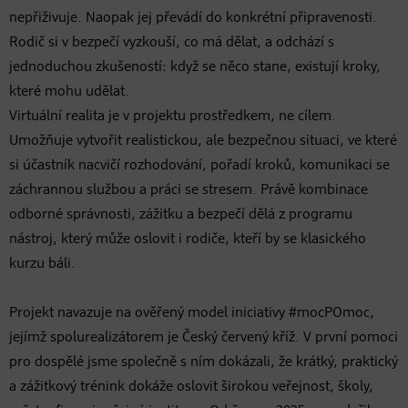
nepřiživuje. Naopak jej převádí do konkrétní připravenosti.
Rodič si v bezpečí vyzkouší, co má dělat, a odchází s
jednoduchou zkušeností: když se něco stane, existují kroky,
které mohu udělat.
Virtuální realita je v projektu prostředkem, ne cílem.
Umožňuje vytvořit realistickou, ale bezpečnou situaci, ve které
si účastník nacvičí rozhodování, pořadí kroků, komunikaci se
záchrannou službou a práci se stresem. Právě kombinace
odborné správnosti, zážitku a bezpečí dělá z programu
nástroj, který může oslovit i rodiče, kteří by se klasického
kurzu báli.
Projekt navazuje na ověřený model iniciativy #mocPOmoc,
jejímž spolurealizátorem je Český červený kříž. V první pomoci
pro dospělé jsme společně s ním dokázali, že krátký, praktický
a zážitkový trénink dokáže oslovit širokou veřejnost, školy,