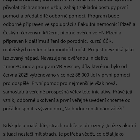
přivolat záchrannou službu, zahájit základní postupy první
pomoci a předat dítě odborné pomoci. Program bude
odborně připraven ve spolupráci s Fakultní nemocnicí Plzeň a
Českým červeným křížem, pilotně ověřen ve FN Plzeň a
připraven k dalšímu šíření do porodnic, kurzů ČČK,
mateřských center a komunitních míst. Projekt nevzniká jako
izolovaný nápad. Navazuje na ověřenou iniciativu
#mocPOmoc a program VR Rescue, díky kterému bylo od
června 2025 vytrénováno více než 88 000 lidí v první pomoci
pro dospělé. První pomoc pro nejmenší je však nová,
samostatná veřejně prospěšná větev této iniciativy. Právě její
vznik, odborné ukotvení a první veřejné uvedení chceme od
počátku spojit s výzvou dm „Na budoucnosti nám záleží“.
Když jde o malé dítě, strach rodiče je přirozený. Jenže v akutní
situaci nestačí mít strach. Je potřeba vědět, co dělat jako