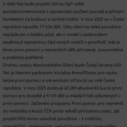
V další fázi bude projekt cílit na čtyři velké
porodnice/nemocnice s významným počtem porodů a přímým
kontaktem na budoucí a čerstvé rodiče. V roce 2025 se v České
republice narodilo 77 636 dětí. Díky cílení na velké porodnice
nepůjde jen o lokální pilot, ale o model s potenciálem
zasáhnout významnou část nových rodičů v prostředí, kde je
téma první pomoci u nejmenších dětí přirozené, srozumitelné
a prakticky potřebné.
Druhou cestou dlouhodobého šíření bude Český červený kříž.
Ten je hlavním partnerem iniciativy #mocPOmoc pro výuku
laické první pomoci a má existující síť kurzů po celé České
republice. V roce 2025 evidoval 40 289 absolventů kurzů první
pomoci pro dospělé a 9 139 dětí a mladých lidí vyškolených v
první pomoci. Začlenění programu První pomoc pro nejmenší
do metodiky a kurzů ČČK proto vytváří přirozenou cestu, jak
projekt šířit mimo samotné porodnice – k rodičům,
prarodičům, pedagogům, pečujícím osobám i komunitám.