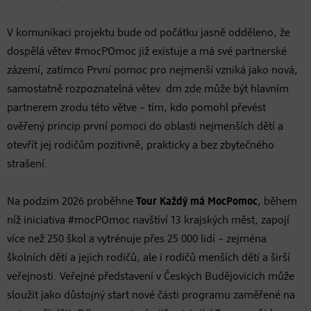
V komunikaci projektu bude od počátku jasně odděleno, že
dospělá větev #mocPOmoc již existuje a má své partnerské
zázemí, zatímco První pomoc pro nejmenší vzniká jako nová,
samostatně rozpoznatelná větev. dm zde může být hlavním
partnerem zrodu této větve – tím, kdo pomohl převést
ověřený princip první pomoci do oblasti nejmenších dětí a
otevřít jej rodičům pozitivně, prakticky a bez zbytečného
strašení.
Na podzim 2026 proběhne
Tour Každý má MocPomoc
, během
níž iniciativa #mocPOmoc navštíví 13 krajských měst, zapojí
více než 250 škol a vytrénuje přes 25 000 lidí – zejména
školních dětí a jejich rodičů, ale i rodičů menších dětí a širší
veřejnosti. Veřejné představení v Českých Budějovicích může
sloužit jako důstojný start nové části programu zaměřené na