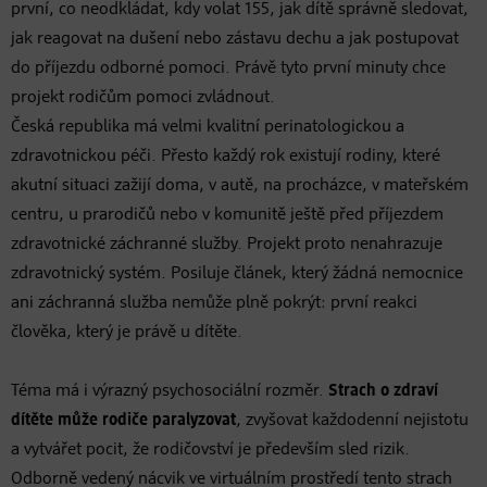
první, co neodkládat, kdy volat 155, jak dítě správně sledovat,
jak reagovat na dušení nebo zástavu dechu a jak postupovat
do příjezdu odborné pomoci. Právě tyto první minuty chce
projekt rodičům pomoci zvládnout.
Česká republika má velmi kvalitní perinatologickou a
zdravotnickou péči. Přesto každý rok existují rodiny, které
akutní situaci zažijí doma, v autě, na procházce, v mateřském
centru, u prarodičů nebo v komunitě ještě před příjezdem
zdravotnické záchranné služby. Projekt proto nenahrazuje
zdravotnický systém. Posiluje článek, který žádná nemocnice
ani záchranná služba nemůže plně pokrýt: první reakci
člověka, který je právě u dítěte.
Téma má i výrazný psychosociální rozměr.
Strach o zdraví
dítěte může rodiče paralyzovat
, zvyšovat každodenní nejistotu
a vytvářet pocit, že rodičovství je především sled rizik.
Odborně vedený nácvik ve virtuálním prostředí tento strach