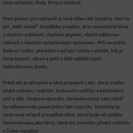
mezi veřejnost, školy, firmy a instituce.
První pomoc pro nejmenší je nová větev celé iniciativy. Není to
jen „další scénář“ dospělého projektu. Je to samostatné téma
s vlastním publikem, vlastním jazykem, vlastní odbornou
citlivostí a vlastním společenským významem. Míří na rodiče,
budoucí rodiče, prarodiče a pečující osoby v období, kdy je
téma bezpečí, zdraví a péče o dítě nejbližší jejich
každodennímu životu.
Právě zde je přirozené a silné propojení s dm. dm je značka
blízká rodinám, rodičům, budoucím rodičům a každodenní
péči o děti. Podpora výzvy dm „Na budoucnosti nám záleží“
by nefinancovala pouze jednu část rozpočtu. Umožnila by
vznik nové veřejně prospěšné větve, která bude od začátku
komunikována jako téma, které dm pomohlo přinést rodičům
v České republice.