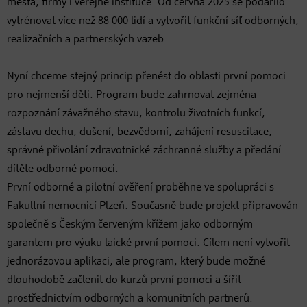
města, firmy i veřejné instituce. Od června 2025 se podařilo
vytrénovat více než 88 000 lidí a vytvořit funkční síť odborných,
realizačních a partnerských vazeb.
Nyní chceme stejný princip přenést do oblasti první pomoci
pro nejmenší děti. Program bude zahrnovat zejména
rozpoznání závažného stavu, kontrolu životních funkcí,
zástavu dechu, dušení, bezvědomí, zahájení resuscitace,
správné přivolání zdravotnické záchranné služby a předání
dítěte odborné pomoci.
První odborné a pilotní ověření proběhne ve spolupráci s
Fakultní nemocnicí Plzeň. Současně bude projekt připravován
společně s Českým červeným křížem jako odborným
garantem pro výuku laické první pomoci. Cílem není vytvořit
jednorázovou aplikaci, ale program, který bude možné
dlouhodobě začlenit do kurzů první pomoci a šířit
prostřednictvím odborných a komunitních partnerů.