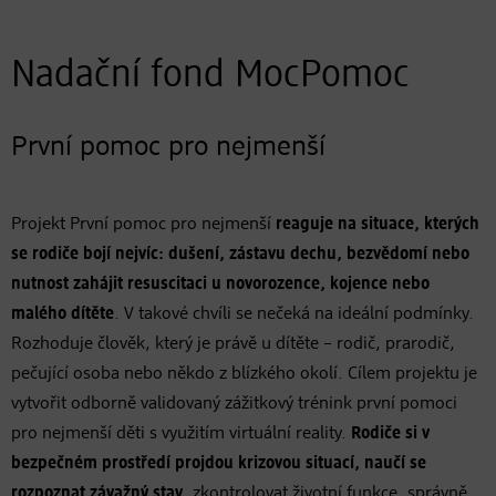
Nadační fond MocPomoc
První pomoc pro nejmenší
Projekt První pomoc pro nejmenší
reaguje na situace, kterých
se rodiče bojí nejvíc: dušení, zástavu dechu, bezvědomí nebo
nutnost zahájit resuscitaci u novorozence, kojence nebo
malého dítěte
. V takové chvíli se nečeká na ideální podmínky.
Rozhoduje člověk, který je právě u dítěte – rodič, prarodič,
pečující osoba nebo někdo z blízkého okolí. Cílem projektu je
vytvořit odborně validovaný zážitkový trénink první pomoci
pro nejmenší děti s využitím virtuální reality.
Rodiče si v
bezpečném prostředí projdou krizovou situací, naučí se
rozpoznat závažný stav
, zkontrolovat životní funkce, správně