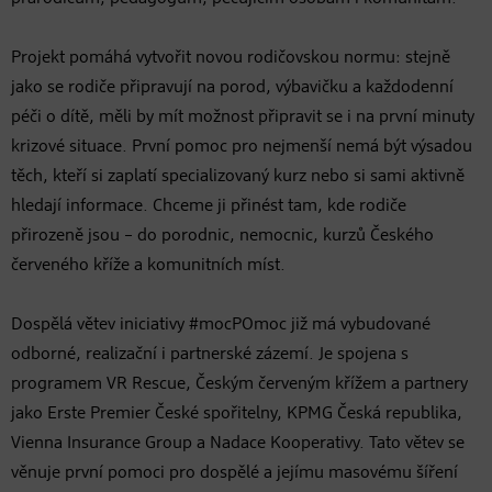
Projekt pomáhá vytvořit novou rodičovskou normu: stejně
jako se rodiče připravují na porod, výbavičku a každodenní
péči o dítě, měli by mít možnost připravit se i na první minuty
krizové situace. První pomoc pro nejmenší nemá být výsadou
těch, kteří si zaplatí specializovaný kurz nebo si sami aktivně
hledají informace. Chceme ji přinést tam, kde rodiče
přirozeně jsou – do porodnic, nemocnic, kurzů Českého
červeného kříže a komunitních míst.
Dospělá větev iniciativy #mocPOmoc již má vybudované
odborné, realizační i partnerské zázemí. Je spojena s
programem VR Rescue, Českým červeným křížem a partnery
jako Erste Premier České spořitelny, KPMG Česká republika,
Vienna Insurance Group a Nadace Kooperativy. Tato větev se
věnuje první pomoci pro dospělé a jejímu masovému šíření