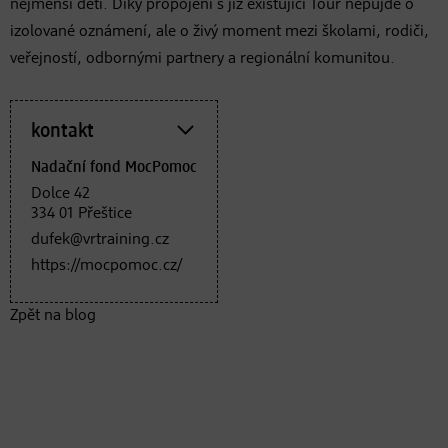
nejmenší děti. Díky propojení s již existující Tour nepůjde o
izolované oznámení, ale o živý moment mezi školami, rodiči,
veřejností, odbornými partnery a regionální komunitou.
kontakt
Nadační fond MocPomoc
Dolce 42
334 01 Přeštice
dufek@vrtraining.cz
https://mocpomoc.cz/
Zpět na blog