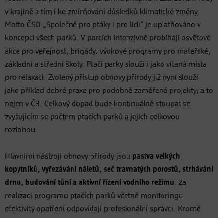
v krajině a tím i ke zmírňování důsledků klimatické změny.
Motto ČSO „Společně pro ptáky i pro lidi“ je uplatňováno v
koncepci všech parků. V parcích intenzivně probíhají osvětové
akce pro veřejnost, brigády, výukové programy pro mateřské,
základní a střední školy. Ptačí parky slouží i jako vítaná místa
pro relaxaci. Zvolený přístup obnovy přírody již nyní slouží
jako příklad dobré praxe pro podobně zaměřené projekty, a to
nejen v ČR. Celkový dopad bude kontinuálně stoupat se
zvyšujícím se počtem ptačích parků a jejich celkovou
rozlohou.
Hlavními nástroji obnovy přírody jsou
pastva velkých
kopytníků, vyřezávání náletů, seč travnatých porostů, strhávání
drnu, budování tůní a aktivní řízení vodního režimu
. Za
realizaci programu ptačích parků včetně monitoringu
efektivity opatření odpovídají profesionální správci. Kromě