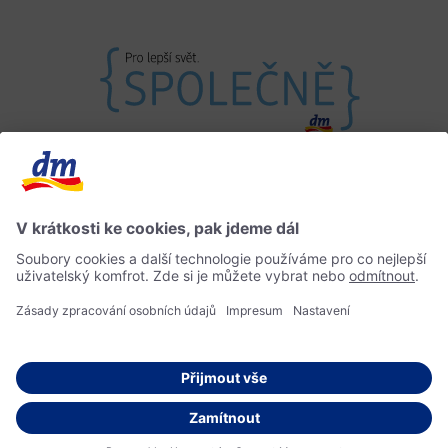
Máte otázky?
Impressum
Informace o přístupnosti
Home
© 2026 dm drogerie markt s.r.o.