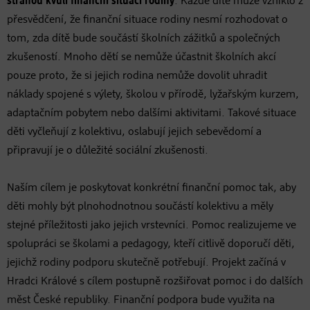
stranou kvůli finanční situaci rodiny
. Každé dítě může vzniklo z
přesvědčení, že finanční situace rodiny nesmí rozhodovat o
tom, zda dítě bude součástí školních zážitků a společných
zkušeností. Mnoho dětí se nemůže účastnit školních akcí
pouze proto, že si jejich rodina nemůže dovolit uhradit
náklady spojené s výlety, školou v přírodě, lyžařským kurzem,
adaptačním pobytem nebo dalšími aktivitami. Takové situace
děti vyčleňují z kolektivu, oslabují jejich sebevědomí a
připravují je o důležité sociální zkušenosti.
Naším cílem je poskytovat konkrétní finanční pomoc tak, aby
děti mohly být plnohodnotnou součástí kolektivu a měly
stejné příležitosti jako jejich vrstevníci. Pomoc realizujeme ve
spolupráci se školami a pedagogy, kteří citlivě doporučí děti,
jejichž rodiny podporu skutečně potřebují. Projekt začíná v
Hradci Králové s cílem postupně rozšiřovat pomoc i do dalších
měst České republiky. Finanční podpora bude využita na