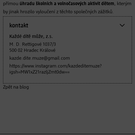
přímou
úhradu školních a volnočasových aktivit dětem
, kterým
by jinak hrozilo vyloučení z těchto společných zážitků.
kontakt
Každé dítě může, z.s.
M. D. Rettigové 1037/3
500 02 Hradec Králové
kazde.dite.muze@gmail.com
https://www.instagram.com/kazdeditemuze?
igsh=MW1xZ21razljZmt0dw==
Zpět na blog