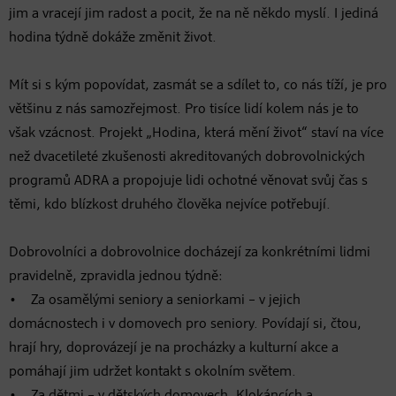
jim a vracejí jim radost a pocit, že na ně někdo myslí. I jediná
hodina týdně dokáže změnit život.
Mít si s kým popovídat, zasmát se a sdílet to, co nás tíží, je pro
většinu z nás samozřejmost. Pro tisíce lidí kolem nás je to
však vzácnost. Projekt „Hodina, která mění život“ staví na více
než dvacetileté zkušenosti akreditovaných dobrovolnických
programů ADRA a propojuje lidi ochotné věnovat svůj čas s
těmi, kdo blízkost druhého člověka nejvíce potřebují.
Dobrovolníci a dobrovolnice docházejí za konkrétními lidmi
pravidelně, zpravidla jednou týdně:
• Za osamělými seniory a seniorkami – v jejich
domácnostech i v domovech pro seniory. Povídají si, čtou,
hrají hry, doprovázejí je na procházky a kulturní akce a
pomáhají jim udržet kontakt s okolním světem.