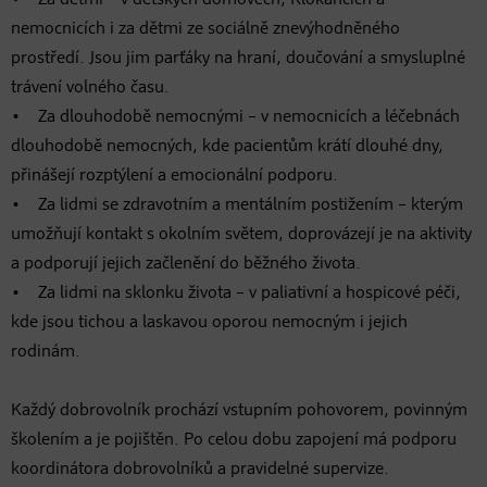
• Za dětmi – v dětských domovech, Klokáncích a
nemocnicích i za dětmi ze sociálně znevýhodněného
prostředí. Jsou jim parťáky na hraní, doučování a smysluplné
trávení volného času.
• Za dlouhodobě nemocnými – v nemocnicích a léčebnách
dlouhodobě nemocných, kde pacientům krátí dlouhé dny,
přinášejí rozptýlení a emocionální podporu.
• Za lidmi se zdravotním a mentálním postižením – kterým
umožňují kontakt s okolním světem, doprovázejí je na aktivity
a podporují jejich začlenění do běžného života.
• Za lidmi na sklonku života – v paliativní a hospicové péči,
kde jsou tichou a laskavou oporou nemocným i jejich
rodinám.
Každý dobrovolník prochází vstupním pohovorem, povinným
školením a je pojištěn. Po celou dobu zapojení má podporu
koordinátora dobrovolníků a pravidelné supervize.