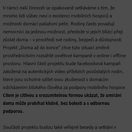
V rámci naší činnosti se opakovaně setkáváme s tím, že
mnoho lidí vůbec neví o existenci mobilních hospiců a
možnosti domácí paliativní péče. Rodiny často považují
nemocnici za jedinou možnost, přestože si jejich blízcí přejí
zůstat doma – v prostředí své rodiny, bezpečí a důstojnosti.
Projekt „Doma až do konce“ chce tuto situaci změnit
prostřednictvím rozsáhlé osvětové kampaně v online i offline
prostoru. Hlavní částí projektu bude facebooková kampaň
založená na autentických video příbězích pozůstalých rodin,
které jsou ochotné sdílet svou zkušenost s domácím
odcházením blízkého člověka za podpory mobilního hospice.
Cílem je citlivou a srozumitelnou formou ukázat, že umírání
doma může probíhat klidně, bez bolesti a s odbornou
podporou.
Součástí projektu budou také veřejné besedy a setkání v