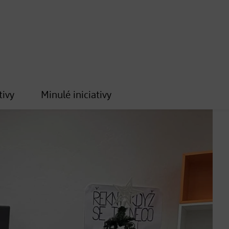
tivy
Minulé iniciativy