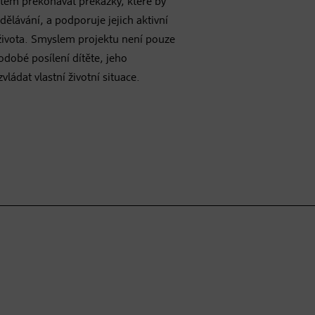
ětem překonávat překážky, které by
ělávání, a podporuje jejich aktivní
života. Smyslem projektu není pouze
dobé posílení dítěte, jeho
ládat vlastní životní situace.