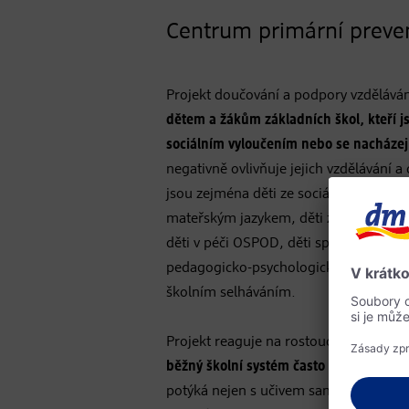
Centrum primární preven
Projekt doučování a podpory vzdělává
dětem a žákům základních škol, kteří 
sociálním vyloučením nebo se nacházejí 
negativně ovlivňuje jejich vzdělávání a
jsou zejména děti ze sociálně znevýho
mateřským jazykem, děti z neúplných 
děti v péči OSPOD, děti spolupracující
pedagogicko-psychologickými poradn
školním selháváním.
Projekt reaguje na rostoucí potřebu
in
běžný školní systém často nedokáže v p
potýká nejen s učivem samotným, ale t