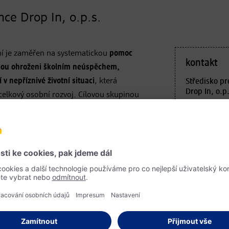
ce Drop In, o.p.s.
ní je zaměřen na systematickou
pomoc
kontakt
jsou ohroženi školním neúspěchem,
v nepříznivé životní situaci
, která
Středisko pr
Drop In, o.p.
 celkový osobní rozvoj. Cílovou skupinou
Karoliny Svě
dněného prostředí, děti s odlišným
110 00 Prah
nebo nestabilních rodinných podmínek,
cppdropin@
 se středisky výchovné péče,
http://www.
ami nebo děti dlouhodobě ohrožené
dividuální vzdělávací podpory, která
otřebné míře zajistit
. Mnoho dětí se
aké s nízkou motivací, ztrátou