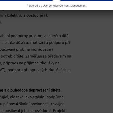
m prostředí, jazykovou bariérou,
. Tyto faktory často vedou ke zhoršování
ím kolektivu a postupně i k
u.
tabilní podpůrný prostor, ve kterém dítě
 ale také důvěru, motivaci a podporu při
Doučování probíhá individuální i
potřeb dítěte. Zaměřuje se především na
k, přípravu na přijímací zkoušky na
MAT), podporu při opravných zkouškách a
.
ng a dlouhodobé doprovázení dítěte
.
jící, ale také jako stabilní podpůrné
 plánovat školní povinnosti, rozvíjet
 a posilovat jeho sebevědomí. Projekt