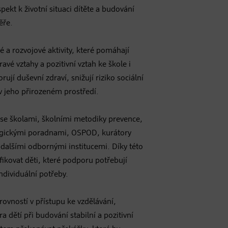
pekt k životní situaci dítěte a budování
ěře.
é a rozvojové aktivity, které pomáhají
vé vztahy a pozitivní vztah ke škole i
rují duševní zdraví, snižují riziko sociální
e v jeho přirozeném prostředí.
i se školami, školními metodiky prevence,
logickými poradnami, OSPOD, kurátory
 dalšími odbornými institucemi. Díky této
fikovat děti, které podporu potřebují
individuální potřeby.
rovností v přístupu ke vzdělávání,
dětí při budování stabilní a pozitivní