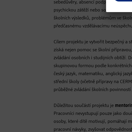
sebedůvěry, absencí podpory v rodinné
psychickou zátěží nebo sociální izolací
školních výsledků, problémům ve školn
předčasnému vzdělávacímu neúspěch
Cílem projektu je vytvořit bezpečný a s
získá nejen pomoc se školní přípravou,
zvládání osobních i studijních obtíží. 
skupinovou formou podle konkrétních 
český jazyk, matematiku, anglický jazy
střední školy (včetně přípravy na CER
průběžné zvládání školních povinností
Důležitou součástí projektu je
mentori
Pracovníci nevystupují pouze jako douču
osoby, které dítě motivují, pomáhají mu
pracovní návyky, zvyšovat odpovědnost