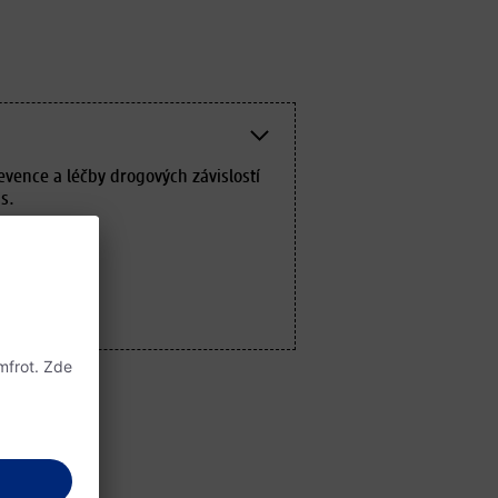
evence a léčby drogových závislostí
s.
tlé 286/18
a
gmail.com
dropin.cz