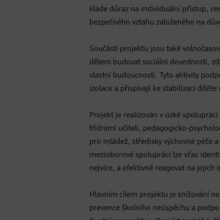
klade důraz na individuální přístup, res
bezpečného vztahu založeného na dův
Součástí projektu jsou také volnočasov
dětem budovat sociální dovednosti, zdra
vlastní budoucnosti. Tyto aktivity podpo
izolace a přispívají ke stabilizaci dítět
Projekt je realizován v úzké spoluprác
třídními učiteli, pedagogicko-psycho
pro mládež, středisky výchovné péče a
mezioborové spolupráci lze včas identi
nejvíce, a efektivně reagovat na jejich 
Hlavním cílem projektu je snižování ne
prevence školního neúspěchu a podpora 