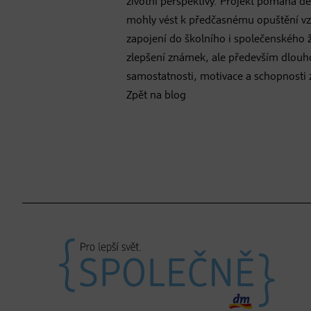
životní perspektivy. Projekt pomáhá d
mohly vést k předčasnému opuštění vzd
zapojení do školního i společenského 
zlepšení známek, ale především dlouho
samostatnosti, motivace a schopnosti zv
Zpět na blog