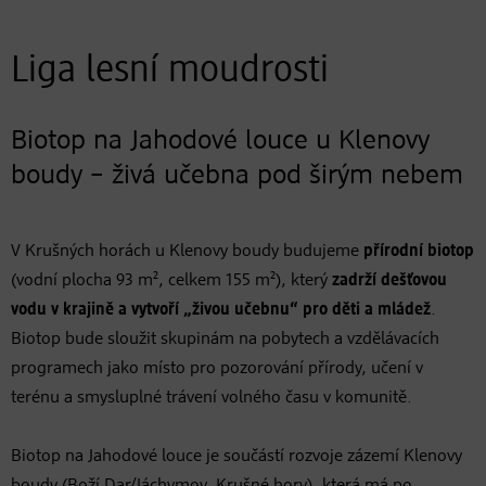
Liga lesní moudrosti
Biotop na Jahodové louce u Klenovy
boudy – živá učebna pod širým nebem
V Krušných horách u Klenovy boudy budujeme
přírodní biotop
(vodní plocha 93 m², celkem 155 m²), který
zadrží dešťovou
vodu v krajině a vytvoří „živou učebnu“ pro děti a mládež
.
Biotop bude sloužit skupinám na pobytech a vzdělávacích
programech jako místo pro pozorování přírody, učení v
terénu a smysluplné trávení volného času v komunitě.
Biotop na Jahodové louce je součástí rozvoje zázemí Klenovy
boudy (Boží Dar/Jáchymov, Krušné hory), která má po