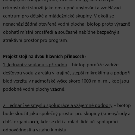
rekonstrukci sloužit jako dostupné ubytování a vzdělávací
centrum pro dětské a mládežnické skupiny. V okolí se
nenachází žádná otevřená vodní plocha; biotop proto výrazně
obohatí místní prostředí a současně nabídne bezpečný a
atraktivní prostor pro program.
Projekt stojí na dvou hlavních přínosech:
1. Jednání v souladu s přírodou
– biotop pomůže zadržet
dešťovou vodu z areálu v krajině, zlepší mikroklima a podpoří
biodiverzitu v nadmořské výšce skoro 1000 m n. m., kde jsou
podobné vodní plochy vzácné.
2. Jednání ve smyslu spolupráce a vzájemné podpory
– biotop
bude sloužit jako společný prostor pro skupiny (kmeny/rody a
další organizace), kde se děti a mladí lidé učí spolupráci,
odpovědnosti a vztahu k místu.