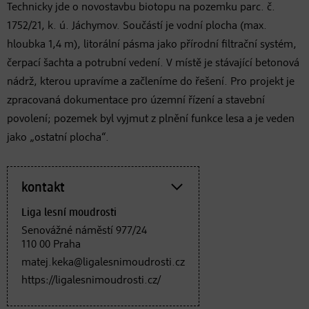
Technicky jde o novostavbu biotopu na pozemku parc. č.
1752/21, k. ú. Jáchymov. Součástí je vodní plocha (max.
hloubka 1,4 m), litorální pásma jako přírodní filtrační systém,
čerpací šachta a potrubní vedení. V místě je stávající betonová
nádrž, kterou upravíme a začleníme do řešení. Pro projekt je
zpracovaná dokumentace pro územní řízení a stavební
povolení; pozemek byl vyjmut z plnění funkce lesa a je veden
jako „ostatní plocha“.
kontakt
Liga lesní moudrosti
Senovážné náměstí 977/24
110 00 Praha
matej.keka@ligalesnimoudrosti.cz
https://ligalesnimoudrosti.cz/