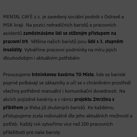
MENTAL CAFÉ z.s. je zavedený sociální podnik v Ostravě a
MSK kraji. Na pozici netradičních baristů a pracovních
asistentů
zaměstnáváme lidi se stíženým přístupem na
pracovní trh
. Většina našich baristů jsou
lidé s 3. stupněm
invalidity
. Vytváříme pracovní podmínky na míru jejich
dlouhodobým i aktuálním potřebám.
Provozujeme
tréninkovou kavárnu TO Místo
, kde se baristé
poprvé potkávají se zákazníky a učí se v chráněném prostředí
všechny potřebné manuální i komunikační dovednosti. Na
akcích pojízdné kavárny a v rámci
projektu Zmrzlina s
příběhem
je třeba již zkušených baristů. Ke každému
přistupujeme zcela indiviuálně dle jeho aktuálních možností a
potřeb. Každý rok vytvoříme více než 200 pracovních
příležitostí pro naše baristy.