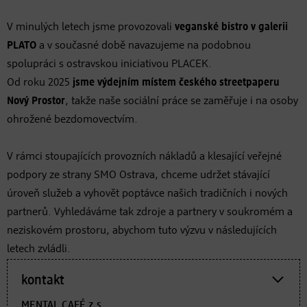
V minulých letech jsme provozovali
veganské bistro v galerii
PLATO
a v současné době navazujeme na podobnou
spolupráci s ostravskou iniciativou PLACEK.
Od roku 2025
jsme výdejním místem českého streetpaperu
Nový Prostor
, takže naše sociální práce se zaměřuje i na osoby
ohrožené bezdomovectvím.
V rámci stoupajících provozních nákladů a klesající veřejné
podpory ze strany SMO Ostrava, chceme udržet stávající
úroveň služeb a vyhovět poptávce našich tradičních i nových
partnerů. Vyhledáváme tak zdroje a partnery v soukromém a
neziskovém prostoru, abychom tuto výzvu v následujících
letech zvládli.
kontakt
MENTAL CAFÉ z.s.