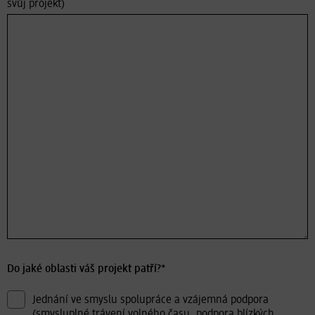
svůj projekt)
Do jaké oblasti váš projekt patří?*
Jednání ve smyslu spolupráce a vzájemná podpora
(smysluplné trávení volného času, podpora blízkých