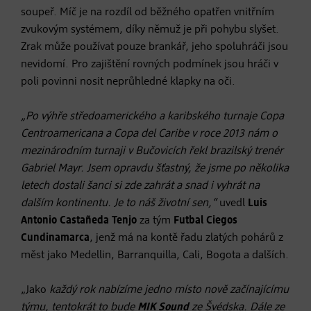
soupeř. Míč je na rozdíl od běžného opatřen vnitřním
zvukovým systémem, díky němuž je při pohybu slyšet.
Zrak může používat pouze brankář, jeho spoluhráči jsou
nevidomí. Pro zajištění rovných podmínek jsou hráči v
poli povinni nosit neprůhledné klapky na oči.
„Po výhře středoamerického a karibského turnaje Copa
Centroamericana a Copa del Caribe v roce 2013 nám o
mezinárodním turnaji v Bučovicích řekl brazilský trenér
Gabriel Mayr. Jsem opravdu šťastný, že jsme po několika
letech dostali šanci si zde zahrát a snad i vyhrát na
dalším kontinentu. Je to náš životní sen,“
uvedl
Luis
Antonio Castañeda Tenjo
za tým
Futbal Ciegos
Cundinamarca
, jenž má na kontě řadu zlatých pohárů z
měst jako Medellin, Barranquilla, Cali, Bogota a dalších.
„Jako
každý rok nabízíme jedno místo nově začínajícímu
týmu, tentokrát to bude
MIK Sound
ze Švédska. Dále ze