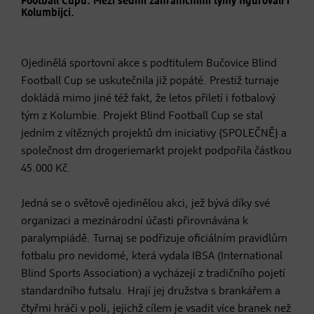
Football Cupu. Mezi sedmi zahraničními týmy figurovali i
Kolumbijci.
Ojedinělá sportovní akce s podtitulem Bučovice Blind
Football Cup se uskutečnila již popáté. Prestiž turnaje
dokládá mimo jiné též fakt, že letos přiletí i fotbalový
tým z Kolumbie. Projekt Blind Football Cup se stal
jedním z vítězných projektů dm iniciativy {SPOLEČNĚ} a
společnost dm drogeriemarkt projekt podpořila částkou
45.000 Kč.
Jedná se o světově ojedinělou akci, jež bývá díky své
organizaci a mezinárodní účasti přirovnávána k
paralympiádě. Turnaj se podřizuje oficiálním pravidlům
fotbalu pro nevidomé, která vydala IBSA (International
Blind Sports Association) a vycházejí z tradičního pojetí
standardního futsalu. Hrají jej družstva s brankářem a
čtyřmi hráči v poli, jejichž cílem je vsadit více branek než