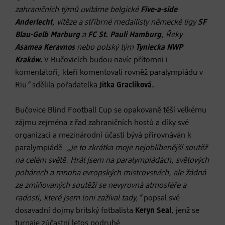
zahraničních týmů uvítáme belgické
Five-a-side
Anderlecht
, vítěze a stříbrné medailisty německé ligy
SF
Blau-Gelb Marburg
a
FC St. Pauli Hamburg
, Řeky
Asamea Keravnos
nebo polský tým
Tyniecka NWP
Kraków.
V Bučovicích budou navíc přítomni i
komentátoři, kteří komentovali rovněž paralympiádu v
Riu
“
sdělila pořadatelka
Jitka Graclíková.
Bučovice Blind Football Cup se opakovaně těší velkému
zájmu zejména z řad zahraničních hostů a díky své
organizaci a mezinárodní účasti bývá přirovnáván k
paralympiádě.
„Je to zkrátka moje nejoblíbenější soutěž
na celém světě. Hrál jsem na paralympiádách, světových
pohárech a mnoha evropských mistrovstvích, ale žádná
ze zmiňovaných soutěží se nevyrovná atmosféře a
radosti, které jsem loni zažíval tady,“
popsal své
dosavadní dojmy britský fotbalista
Keryn Seal
, jenž se
turnaje zúčastní letos podruhé.